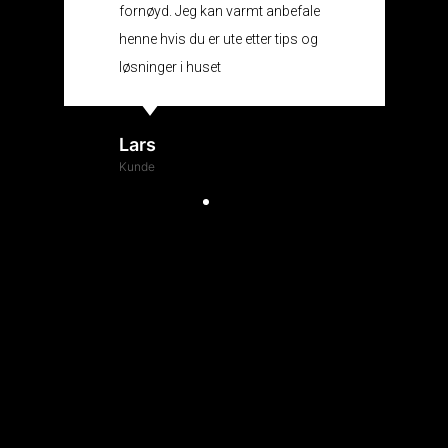
fornøyd. Jeg kan varmt anbefale
henne hvis du er ute etter tips og
løsninger i huset
Lars
Kunde